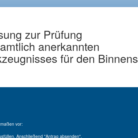
sung zur Prüfung
amtlich anerkannten
eugnisses für den Binnensc
ermaßen vor:
füllen. Anschließend "Antrag absenden".